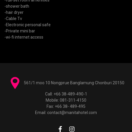
-full-set room amenities
-shower bath
-hair dryer
-Cable Tv
-Electronic personal safe
-Private mini bar
-wi-fi internet access
561/1 moo 10 Nongprue Banglamung Chonburi 20150
Call: +66 38-489-490-1
Mobile: 081-311-4150
Fax: +66 38- 489-495
Email: contact@manitahotel.com